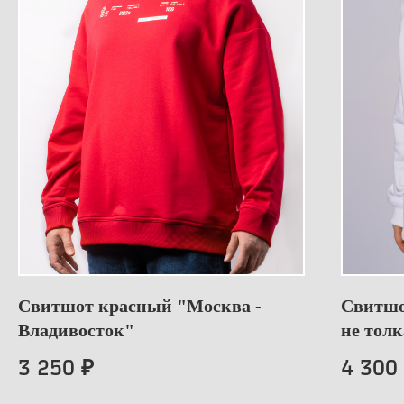
Свитшот красный "Москва -
Свитшо
Владивосток"
не тол
3 250
4 300
₽