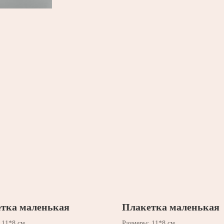
тка маленькая
Плакетка маленькая
 11*8 см
Размеры: 11*8 см