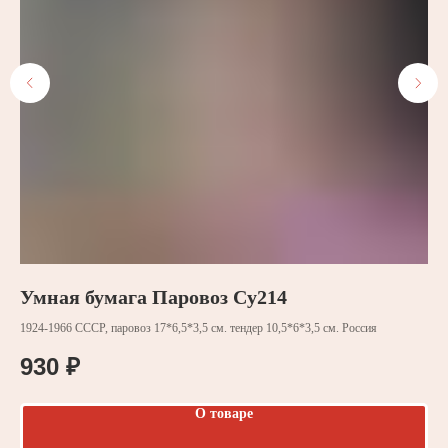
Умная бумага Паровоз Су214
У
1924-1966 СССР, паровоз 17*6,5*3,5 см. тендер 10,5*6*3,5 см. Россия
Кон
930
₽
3
от 5
О товаре