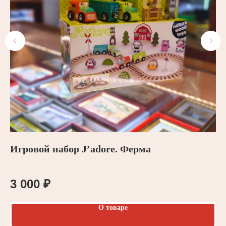
Игровой набор J’adore. Ферма
B
3 000
₽
3
О товаре