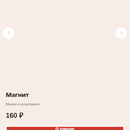
оз
Магнит
С
Н
Магнит в ассортименте
Наб
160
₽
2
О товаре