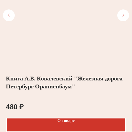
Книга А.В. Ковалевский "Железная дорога
К
Петербург Ораниенбаум"
д
Кни
тра
480
₽
4
О товаре