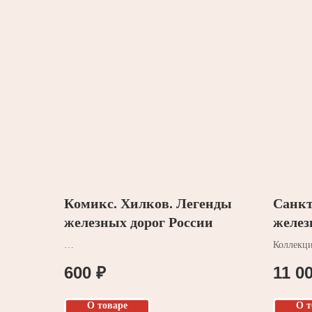
Комикс. Хилков. Легенды
Санкт
железных дорог России
желез
перва
Коллекци
600
₽
11 0
О товаре
О т