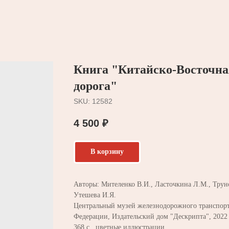
Книга "Китайско-Восточна
дорога"
SKU:
12582
4 500
₽
В корзину
Авторы: Мителенко В.И., Ласточкина Л.М., Труно
Утешева И.Я.
Центральный музей железнодорожного транспорт
Федерации, Издательский дом "Дескрипта", 2022 
368 с., цветные иллюстрации.