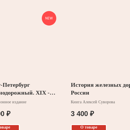
NEW
-Петербург
История железных до
нодорожный. XIX -
России
я четверть XXI века
онное издание
Книга Алексей Суворова
00
₽
3 400
₽
оваре
О товаре