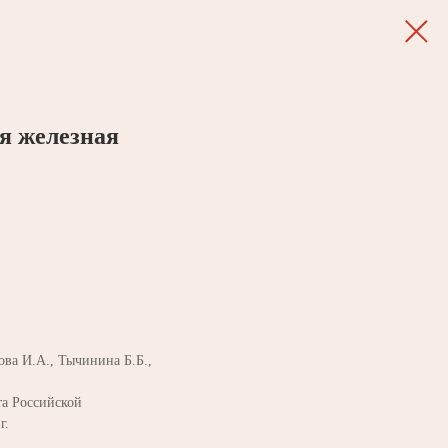
я железная
ва И.А., Тычинина Б.Б.,
а Российской
г.