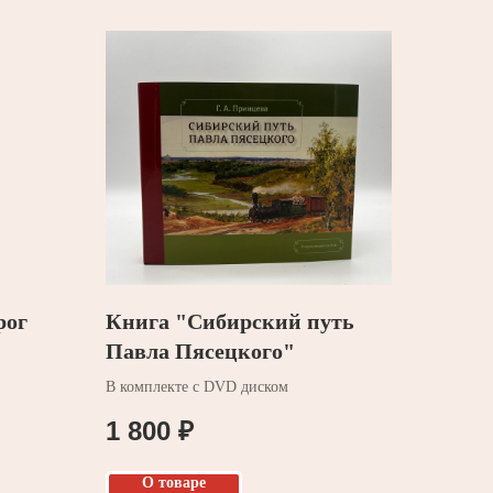
рог
Книга "Сибирский путь
Павла Пясецкого"
В комплекте с DVD диском
1 800
₽
О товаре