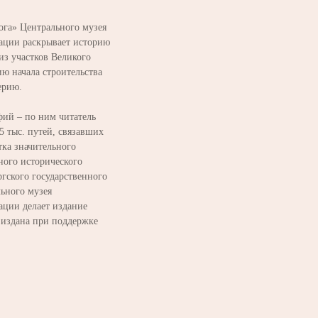
ога» Центрального музея
ации раскрывает историю
из участков Великого
ю начала строительства
ерию.
фий – по ним читатель
5 тыс. путей, связавших
тка значительного
ного исторического
гского государственного
ьного музея
ации делает издание
 издана при поддержке