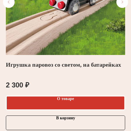
Игрушка паровоз со светом, на батарейках
B
2 300
₽
3
О товаре
В корзину