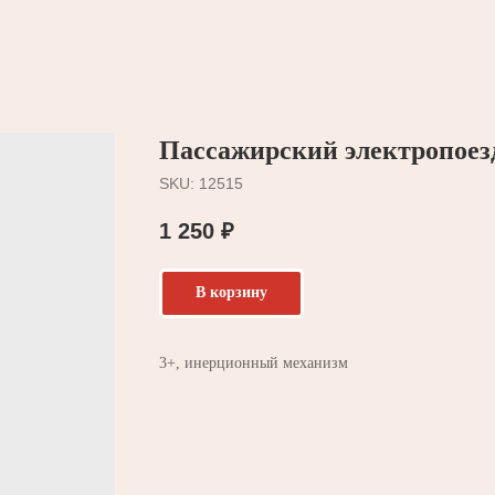
Пассажирский электропоез
SKU:
12515
1 250
₽
В корзину
3+, инерционный механизм